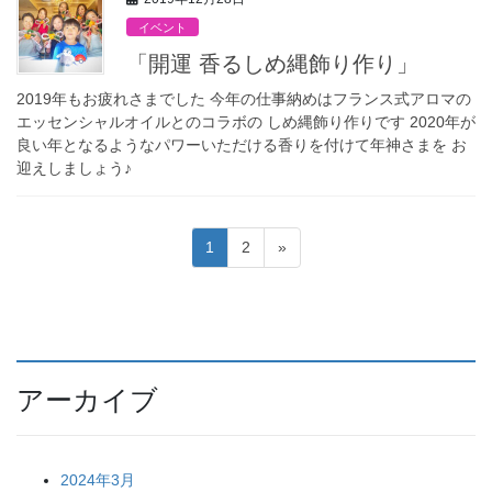
イベント
「開運 香るしめ縄飾り作り」
2019年もお疲れさまでした 今年の仕事納めはフランス式アロマの
エッセンシャルオイルとのコラボの しめ縄飾り作りです 2020年が
良い年となるようなパワーいただける香りを付けて年神さまを お
迎えしましょう♪
投
固
固
1
2
»
稿
定
定
ペ
ペ
の
ー
ー
ペ
ジ
ジ
ー
アーカイブ
ジ
送
り
2024年3月