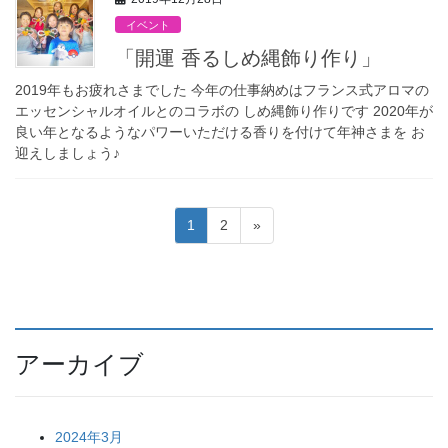
イベント
「開運 香るしめ縄飾り作り」
2019年もお疲れさまでした 今年の仕事納めはフランス式アロマの
エッセンシャルオイルとのコラボの しめ縄飾り作りです 2020年が
良い年となるようなパワーいただける香りを付けて年神さまを お
迎えしましょう♪
投
固
固
1
2
»
稿
定
定
ペ
ペ
の
ー
ー
ペ
ジ
ジ
ー
アーカイブ
ジ
送
り
2024年3月