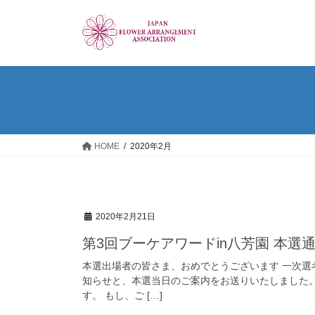
コ
ナ
ン
ビ
テ
ゲ
ン
ー
ツ
シ
へ
ョ
ス
ン
キ
に
ッ
移
HOME
2020年2月
プ
動
2020年2月21日
第3回ブーケアワードin八芳園 本選
本選出場者の皆さま、おめでとうございます 一次
知らせと、本選当日のご案内をお送りいたしました
す。 もし、ご […]