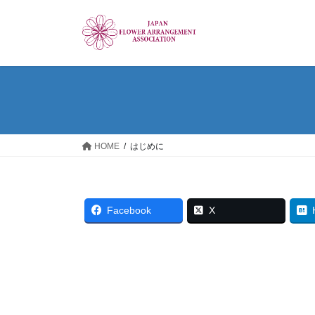
コ
ナ
ン
ビ
テ
ゲ
ン
ー
ツ
シ
へ
ョ
ス
ン
キ
に
ッ
移
HOME
はじめに
プ
動
Facebook
X