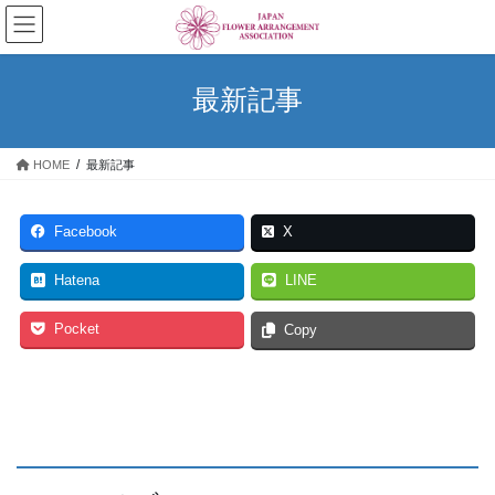
コ
ナ
ン
ビ
テ
ゲ
ン
ー
最新記事
ツ
シ
へ
ョ
ス
ン
HOME
最新記事
キ
に
ッ
移
プ
動
Facebook
X
Hatena
LINE
Pocket
Copy